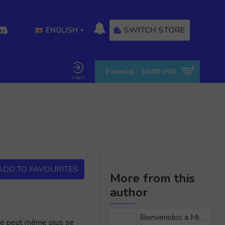
SWITCH STORE
ENGLISH
0 item(s) - $0.00 USD
Login
ADD TO FAVOURITES
More from this
author
Bienvenidos a Mizuryukei Land (El 2.º día) (SPANISH)
n ne peut même plus se