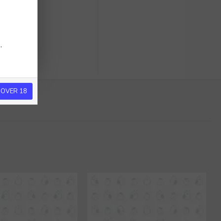
.
 OVER 18