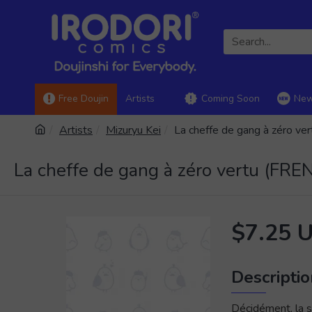
Free Doujin
Artists
Coming Soon
New
Artists
Mizuryu Kei
La cheffe de gang à zéro v
La cheffe de gang à zéro vertu (FR
$7.25 
Descripti
Décidément, la s