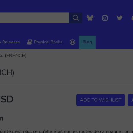
 Releases
Physical Books
Blog
ertu (FRENCH)
ENCH)
USD
ADD TO WISHLIST
on
ûreté n’est plus ce qu’elle était sur les routes de campagne : o