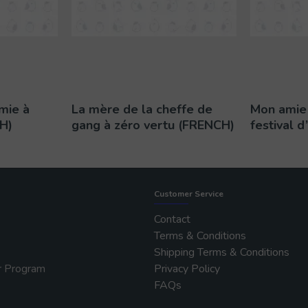
mie à
La mère de la cheffe de
Mon amie 
H)
gang à zéro vertu (FRENCH)
festival 
Customer Service
Contact
Terms & Conditions
Shipping Terms & Conditions
r Program
Privacy Policy
FAQs