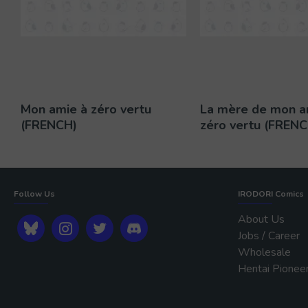
Mon amie à zéro vertu
La mère de mon a
(FRENCH)
zéro vertu (FRENC
Follow Us
IRODORI Comics
About Us
Jobs / Career
Wholesale
Hentai Pionee