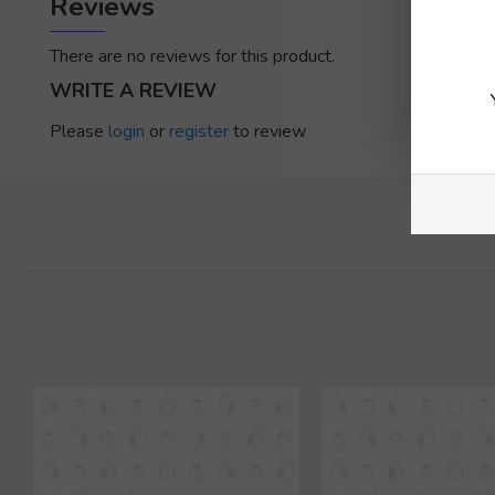
Reviews
There are no reviews for this product.
WRITE A REVIEW
Please
login
or
register
to review